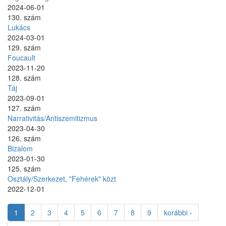
2024-06-01
130. szám
Lukács
2024-03-01
129. szám
Foucault
2023-11-20
128. szám
Táj
2023-09-01
127. szám
Narrativitás/Antiszemitizmus
2023-04-30
126. szám
Bizalom
2023-01-30
125. szám
Osztály/Szerkezet, "Fehérek" közt
2022-12-01
1
2
3
4
5
6
7
8
9
korábbi ›