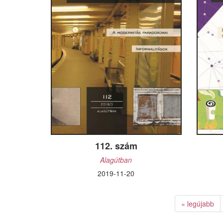
a Replika 
112. szám
Alagútban
2019-11-20
« legújabb