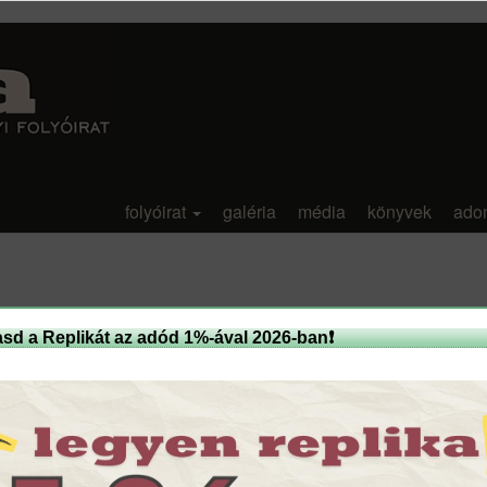
folyóirat
galéria
média
könyvek
ado
sd a Replikát az adód 1%-ával 2026-ban❗