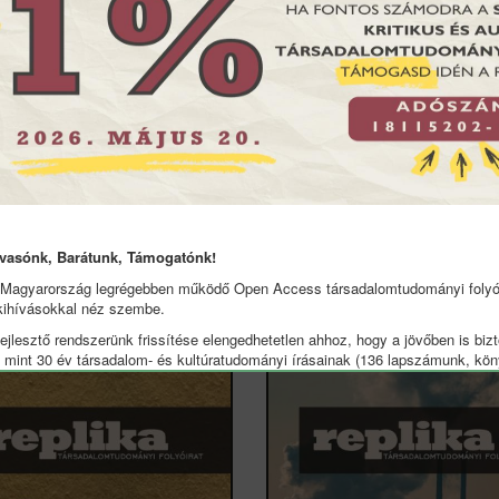
vasónk, Barátunk, Támogatónk!
123. szám
121–122. szám
 Magyarország legrégebben működő Open Access társadalomtudományi folyói
Identitás/Válság
TestAgy
kihívásokkal néz szembe.
2022-04-30
2021-09-11
ejlesztő rendszerünk frissítése elengedhetetlen ahhoz, hogy a jövőben is bizt
b mint 30 év társadalom- és kultúratudományi írásainak (136 lapszámunk, kö
ink) elérhetőségét. Az aktualizálás és a közel négy évtizednyi tartalom migr
nkával és költségekkel jár.
zerkesztőségünk erőforrásai nem elegendőek a szükséges fejlesztések
zására, és ez nagyban veszélyezteti következő lapszámaink megjelenését, va
rtalmak szabad hozzáférését. Eddigi elérhető nagyjából ezer tanulmány szaba
gét fenyegeti veszély.