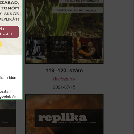
119–120. szám
rata idén
Regiszterek
2021-07-15
osítani
nyveink és
álása
lamint a
d