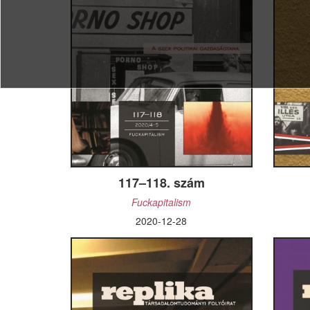
2026-tól 
teheted, a
adód 1%-á
Ehhez a k
név: Repli
adószám: 
Hogyha má
támogatni 
elengedhet
maradhassa
(bankkárty
117–118. szám
vagy a ban
Fuckapitalism
Replika A
2020-12-28
HU38 1070
Minden ado
Forinttal.
A megjegyz
megőrizhet
Köszönett