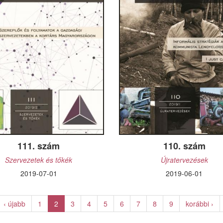
szerkesztősége
111. szám
110. szám
Szervezetek és tőkék
Újratervezések
2019-07-01
2019-06-01
‹ újabb
1
2
3
4
5
6
7
8
9
korábbi ›