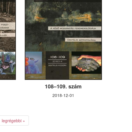
108–109. szám
2018-12-01
legrégebbi »