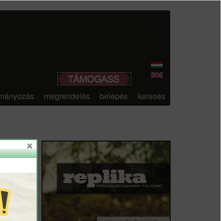
mányozás
megrendelés
belépés
keresés