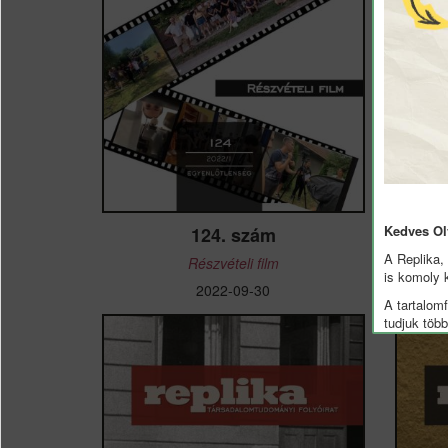
Kedves Ol
124. szám
A Replika,
Részvételi film
is komoly 
2022-09-30
A tartalomf
tudjuk töb
különszáma
jelentős mu
Önkéntes s
finanszíro
korábbi ta
elérhetősé