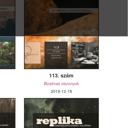
k, ha
k adod az
el
alon
113. szám
Bizalmas viszonyok
2019-12-18
.000
jük, együtt