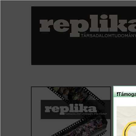
Ugrás
a
tartalomra
❗Támoga