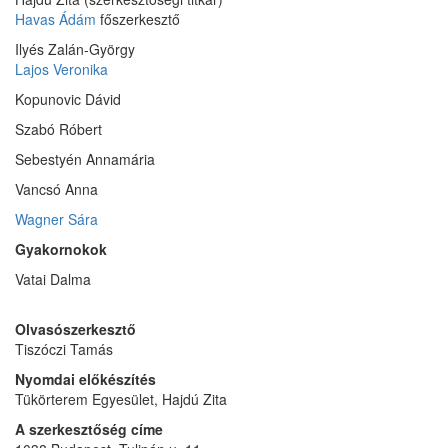
Havas Ádám
főszerkesztő
Ilyés Zalán-György
Lajos Veronika
Kopunovic Dávid
Szabó Róbert
Sebestyén Annamária
Vancsó Anna
Wagner Sára
Gyakornokok
Vatai Dalma
Olvasószerkesztő
Tiszóczi Tamás
Nyomdai előkészítés
Tükörterem Egyesület, Hajdú Zita
A szerkesztőség címe