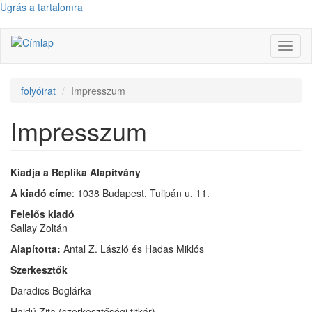
Ugrás a tartalomra
Navig
átkap
folyóirat
Impresszum
Impresszum
Kiadja a Replika Alapítvány
A kiadó címe
: 1038 Budapest, Tulipán u. 11.
Felelős kiadó
Sallay Zoltán
Alapította:
Antal Z. László és Hadas Miklós
Szerkesztők
Daradics Boglárka
Hajdú Zita (szerkesztőségi titkár)