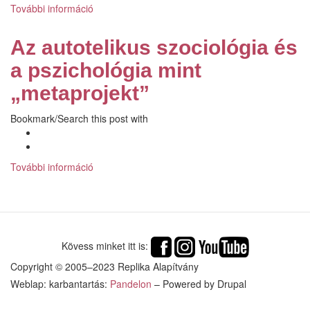
További információ
Antiszemitizmus-
kutatás
Kosztolányi
Az autotelikus szociológia és
Dezső
Pardon-
a pszichológia mint
korszakában
„metaprojekt”
tartalommal
kapcsolatosan
Bookmark/Search this post with
További információ
Az
autotelikus
szociológia
és
a
pszichológia
Kövess minket itt is:
mint
„metaprojekt”
Copyright © 2005–2023 Replika Alapítvány
tartalommal
Weblap: karbantartás:
Pandelon
– Powered by Drupal
kapcsolatosan