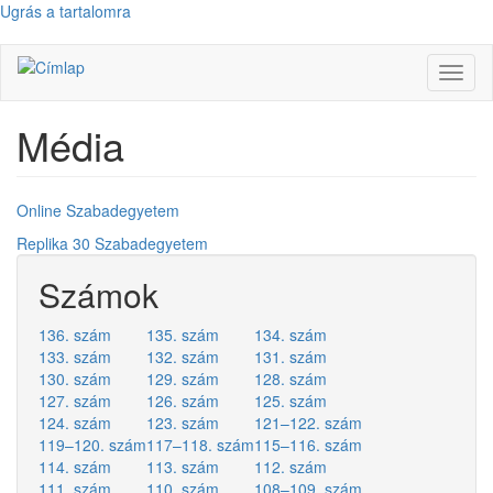
Ugrás a tartalomra
Navig
átkap
Média
Online Szabadegyetem
Replika 30 Szabadegyetem
Számok
136. szám
135. szám
134. szám
133. szám
132. szám
131. szám
130. szám
129. szám
128. szám
127. szám
126. szám
125. szám
124. szám
123. szám
121–122. szám
119–120. szám
117–118. szám
115–116. szám
114. szám
113. szám
112. szám
111. szám
110. szám
108–109. szám