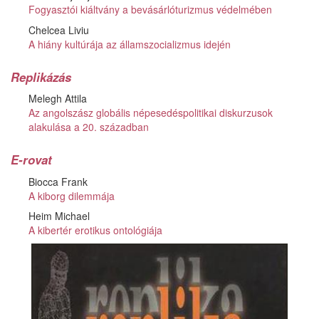
Fogyasztói kiáltvány a bevásárlóturizmus védelmében
Chelcea Liviu
A hiány kultúrája az államszocializmus idején
Replikázás
Melegh Attila
Az angolszász globális népesedéspolitikai diskurzusok
alakulása a 20. században
E-rovat
Biocca Frank
A kiborg dilemmája
Heim Michael
A kibertér erotikus ontológiája