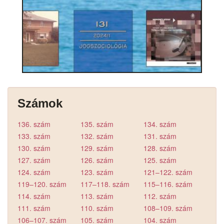
Számok
136. szám
135. szám
134. szám
133. szám
132. szám
131. szám
130. szám
129. szám
128. szám
127. szám
126. szám
125. szám
124. szám
123. szám
121–122. szám
119–120. szám
117–118. szám
115–116. szám
114. szám
113. szám
112. szám
111. szám
110. szám
108–109. szám
106–107. szám
105. szám
104. szám