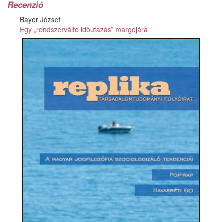
Recenzió
Bayer József
Egy „rendszerváltó időutazás” margójára