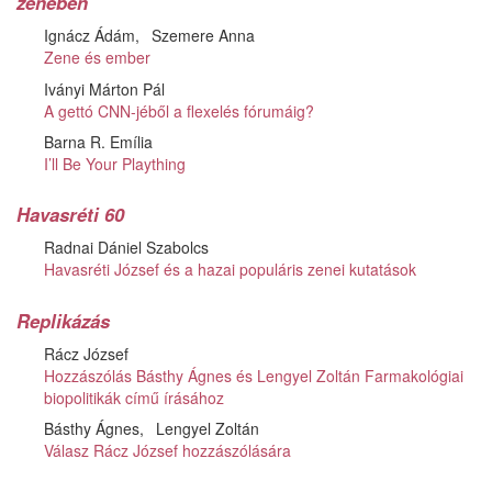
zenében
Ignácz Ádám
Szemere Anna
Zene és ember
Iványi Márton Pál
A gettó CNN-jéből a flexelés fórumáig?
Barna R. Emília
I’ll Be Your Plaything
Havasréti 60
Radnai Dániel Szabolcs
Havasréti József és a hazai populáris zenei kutatások
Replikázás
Rácz József
Hozzászólás Básthy Ágnes és Lengyel Zoltán Farmakológiai
biopolitikák című írásához
Básthy Ágnes
Lengyel Zoltán
Válasz Rácz József hozzászólására