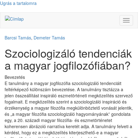
Ugrás a tartalomra
Navig
átkap
Barcsi Tamás
,
Demeter Tamás
Szociologizáló tendenciák
a magyar jogfilozófiában?
Bevezetés
E tanulmány a magyar jogfilozófia szociologizáló tendenciáit
feltérképező különszám bevezetése. A tanulmány tisztázza a
jelen összeállítást inspiráló eszmetörténeti megközelítés szervező
fogalmait. E megközelítés szerint a szociologizáló inspiráció és
érzékenység a magyar filozófia megkülönböztető vonását jelentik,
és „a magyar filozófia szociologizáló hagyományának” gondolata
egy, a 20. századi magyar filozófia- és eszmetörténetet
koherensen ábrázoló narratíva keretét adja. A tanulmány felveti a
kérdést, hogy ez a megközelítés kiterjeszthető-e a magyar