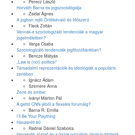
Perecz László
Horváth Barna és jogszociológiája
Zsidai Ágnes
A jogban rejlő Örökkévaló és Időszerű
Fleck Zoltán
Vannak-e szociologizáló tendenciák a magyar
jogelméletben?
Varga Csaba
Szociologizáló tendenciák jogfilozófiánkban?
Bencze Mátyás
„Law is (not) politics!”
Társadalmi reprezentációk és ideológiák a populáris
zenében
Ignácz Ádám
Szemere Anna
Zene és ember
Iványi Márton Pál
A gettó CNN-jéből a flexelés fórumáig?
Barna R. Emília
I’ll Be Your Plaything
Havasréti 60
Radnai Dániel Szabolcs
Havasréti József és a hazai populáris zenei kutatások