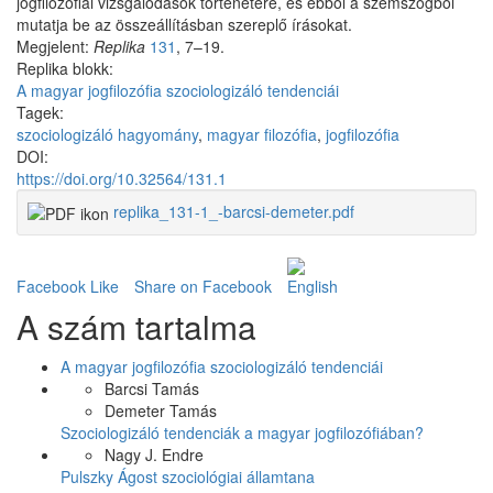
jogfilozófiai vizsgálódások történetére, és ebből a szemszögből
mutatja be az összeállításban szereplő írásokat.
Megjelent:
Replika
131
, 7–19.
Replika blokk:
A magyar jogfilozófia szociologizáló tendenciái
Tagek:
szociologizáló hagyomány
,
magyar filozófia
,
jogfilozófia
DOI:
https://doi.org/10.32564/131.1
replika_131-1_-barcsi-demeter.pdf
Facebook Like
Share on Facebook
A szám tartalma
A magyar jogfilozófia szociologizáló tendenciái
Barcsi Tamás
Demeter Tamás
Szociologizáló tendenciák a magyar jogfilozófiában?
Nagy J. Endre
Pulszky Ágost szociológiai államtana