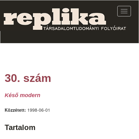
Ugrás
a
Navigác
tartalomra
átkapcs
30. szám
Késő modern
Közzétett:
1998-06-01
Tartalom