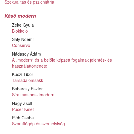
Szexualitás és pszichiátria
Késő modern
Zeke Gyula
Blokkoló
Saly Noémi
Conservo
Nádasdy Ádám
A „modern” és a belőle képzett fogalmak jelentés- és
használattörténete
Kuczi Tibor
Társadalomsakk
Babarczy Eszter
Siralmas posztmodern
Nagy Zsolt
Pucér Kelet
Pléh Csaba
Számítógép és személyiség