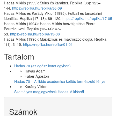
Hadas Miklós (1999): Stílus és karakter. Replika (36): 125–
144.
https://replika.hu/replika/36-09
Hadas Miklós és Karády Viktor (1995): Futball és társadalmi
identitás. Replika (17–18): 89–120.
https://replika.hu/replika/17-05
Hadas Miklós (1994): Hadas Miklós beszélgetése Pierre
Bourdieu-vel. Replika (13–14): 47–
53.
https://replika.hu/replika/13-06
Hadas Miklós (1990): Marxizmus és makroszociológia. Replika
1(1): 3–15.
https://replika.hu/replika/01-01
Tartalom
Hadas 70 (az egész kötet egyben)
Havas Ádám
Fáber Ágoston
Hadas 70 – A libido academica kettős természetű fénye
Karády Viktor
Személyes megjegyzések Hadas Miklósról
Számok