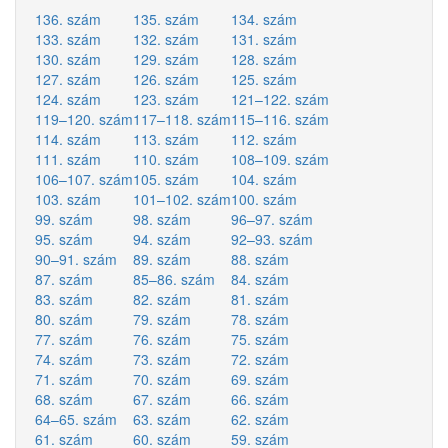
136. szám
135. szám
134. szám
133. szám
132. szám
131. szám
130. szám
129. szám
128. szám
127. szám
126. szám
125. szám
124. szám
123. szám
121–122. szám
119–120. szám
117–118. szám
115–116. szám
114. szám
113. szám
112. szám
111. szám
110. szám
108–109. szám
106–107. szám
105. szám
104. szám
103. szám
101–102. szám
100. szám
99. szám
98. szám
96–97. szám
95. szám
94. szám
92–93. szám
90–91. szám
89. szám
88. szám
87. szám
85–86. szám
84. szám
83. szám
82. szám
81. szám
80. szám
79. szám
78. szám
77. szám
76. szám
75. szám
74. szám
73. szám
72. szám
71. szám
70. szám
69. szám
68. szám
67. szám
66. szám
64–65. szám
63. szám
62. szám
61. szám
60. szám
59. szám