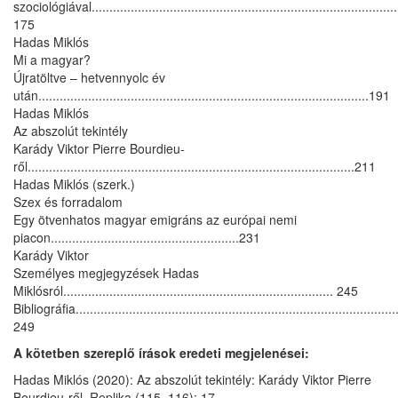
szociológiával......................................................................................
175
Hadas Miklós
Mi a magyar?
Újratöltve – hetvennyolc év
után.............................................................................................191
Hadas Miklós
Az abszolút tekintély
Karády Viktor Pierre Bourdieu-
ről............................................................................................211
Hadas Miklós (szerk.)
Szex és forradalom
Egy ötvenhatos magyar emigráns az európai nemi
piacon.....................................................231
Karády Viktor
Személyes megjegyzések Hadas
Miklósról............................................................................ 245
Bibliográfia............................................................................................
249
A kötetben szereplő írások eredeti megjelenései:
Hadas Miklós (2020): Az abszolút tekintély: Karády Viktor Pierre
Bourdieu-ről. Replika (115–116): 17–