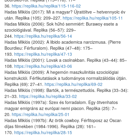
36.
https://replika.hu/replika/115-116-02
Hadas Miklós (2017): Mi a magyar? Újratöltve – hetvennyolc év
után. Replika (105): 209–227.
https://replika.hu/replika/105-11
Hadas Miklós (2006): Sok hűhó semmiért: Burawoy esete a
szociológiával. Replika (56–57): 229–
244.
https://replika.hu/replika/56-14
Hadas Miklós (2002): A libido academica narcizmusa. (Pierre
Bourdieu: Férfiuralom). Replika (47–48): 175–
193.
https://replika.hu/replika/47-13
Hadas Miklós (2001): Lovak a csolnakban. Replika (43–44): 85–
108.
https://replika.hu/replika/43-06
Hadas Miklós (2009): A hegemón maszkulinitás szociológiai
konstrukciói. Férfikutatások a tudományos normalizálódás útján.
Replika (69): 27–41.
https://replika.hu/replika/69-02
Hadas Miklós (1998): Bartók, a természettudós. Replika (33–34):
21–33.
https://replika.hu/replika/33-02
Hadas Miklós (1997a): Szex és forradalom. Egy ötvenhatos
magyar emigráns az európai nemi piacon. Replika (25): 7–
20.
https://replika.hu/replika/25-01
Hadas Miklós (1997b): Az örök cowboy. Férfitoposz az Oscar-
díjas filmekben (1984-1996). Replika (28): 161–
170.
https://replika.hu/replika/28-15