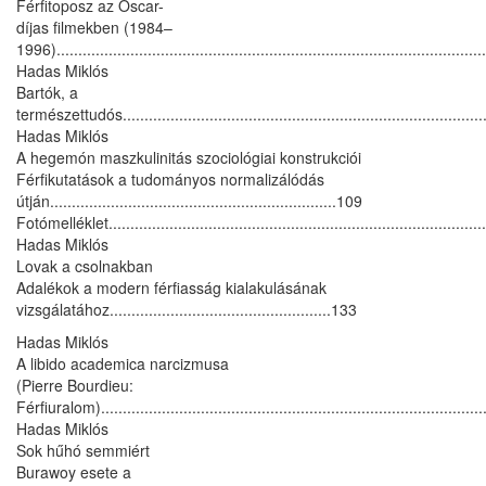
Férfitoposz az Oscar-
díjas filmekben (1984–
1996).................................................................................................
Hadas Miklós
Bartók, a
természettudós....................................................................................
Hadas Miklós
A hegemón maszkulinitás szociológiai konstrukciói
Férfikutatások a tudományos normalizálódás
útján..................................................................109
Fotómelléklet.......................................................................................
Hadas Miklós
Lovak a csolnakban
Adalékok a modern férfiasság kialakulásának
vizsgálatához...................................................133
Hadas Miklós
A libido academica narcizmusa
(Pierre Bourdieu:
Férfiuralom).......................................................................................
Hadas Miklós
Sok hűhó semmiért
Burawoy esete a