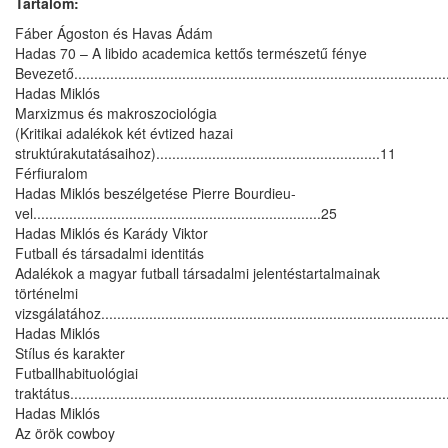
Tartalom:
Fáber Ágoston és Havas Ádám
Hadas 70 – A libido academica kettős természetű fénye
Bevezető..............................................................................................
Hadas Miklós
Marxizmus és makroszociológia
(Kritikai adalékok két évtized hazai
struktúrakutatásaihoz)........................................................11
Férfiuralom
Hadas Miklós beszélgetése Pierre Bourdieu-
vel........................................................................25
Hadas Miklós és Karády Viktor
Futball és társadalmi identitás
Adalékok a magyar futball társadalmi jelentéstartalmainak
történelmi
vizsgálatához.......................................................................................
Hadas Miklós
Stílus és karakter
Futballhabituológiai
traktátus.............................................................................................
Hadas Miklós
Az örök cowboy