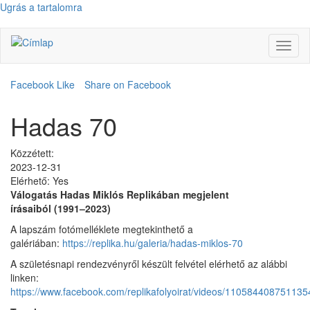
Ugrás a tartalomra
Navig
átkap
Facebook Like
Share on Facebook
Hadas 70
Közzétett:
2023-12-31
Elérhető:
Yes
Válogatás Hadas Miklós Replikában megjelent
írásaiból (1991–2023)
A lapszám fotómelléklete megtekinthető a
galériában:
https://replika.hu/galeria/hadas-miklos-70
A születésnapi rendezvényről készült felvétel elérhető az alábbi
linken:
https://www.facebook.com/replikafolyoirat/videos/110584408751135