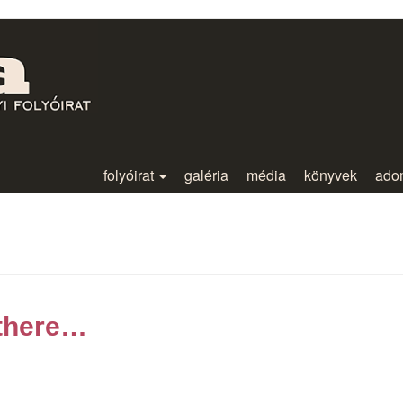
folyóirat
galéria
média
könyvek
ado
 there…