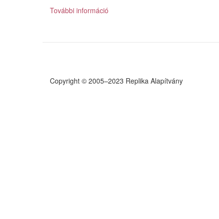
on
További információ
The
Facebook
explanation
liesout
there…
tartalommal
kapcsolatosan
Copyright © 2005–2023 Replika Alapítvány