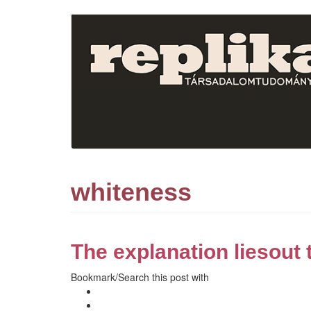
Ugrás
a
tartalomra
whiteness
The explanation liesout
Bookmark/Search this post with
Facebook
Like
Share