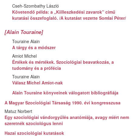
Cseh-Szombathy László
Követendő példa: a „Kiilleszkedési zavarok” című
kutatási összefoglaló. /A kutatást vezette Somlai Péter/
[Alain Touraine]
Touraine Alain
A tárgy és a módszer
Amiot Michel
Értékek és mértékek. Szociológiai beavatkozás, a
tudomány és a prófécia
Touraine Alain
Válasz Michel Amiot-nak
Alain Touraine könyveinek válogatott bibliográfiája
A Magyar Szociológiai Társaság 1990. évi kongresszusa
Matuz Norbert
Egy szociológiai vándorgyűlés anatómiája, avagy miért nem
szeretnék szociológus lenni
Hazai szociológiai kutatások