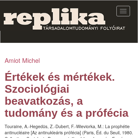
Ugrás
a
Navigác
tartalomra
átkapcs
Amiot Michel
Értékek és mértékek.
Szociológiai
beavatkozás, a
tudomány és a prófécia
Touraine, A.-Hegedüs, Z.-Dubert, F.-Wieviorka, M.: La prophétie
antinucléaire [Az antinukleáris prófécia] (Paris, Éd. du Seuil, 1980.