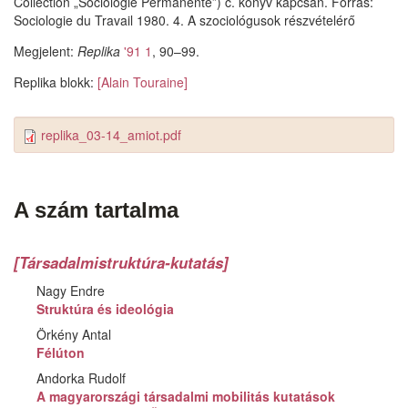
Collection „Sociologie Permanente”) c. könyv kapcsán. Forrás:
Sociologie du Travail 1980. 4. A szociológusok részvételérő
Megjelent:
Replika
'91 1
, 90–99.
Replika blokk:
[Alain Touraine]
replika_03-14_amiot.pdf
A szám tartalma
[Társadalmistruktúra-kutatás]
Nagy Endre
Struktúra és ideológia
Örkény Antal
Félúton
Andorka Rudolf
A magyarországi társadalmi mobilitás kutatások