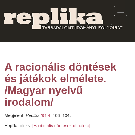
Ugrás
a
Navigác
tartalomra
átkapcs
A racionális döntések
és játékok elmélete.
/Magyar nyelvű
irodalom/
Megjelent:
Replika
'91 4
, 103–104.
Replika blokk:
[Racionális döntések elmélete]