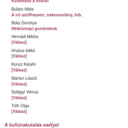
Körkérdés a nőkről
Bullain Nilda
A nő szüffrazsett, traktoroslány, htb.
Büky Dorottya
Hétköznapi gondolatok
Hernádi Miklós
[Válasz]
Hrubos Ildikó
[Válasz]
Koncz Katalin
[Válasz]
Márton László
[Válasz]
Szilágyi Vilmos
[Válasz]
Tóth Olga
[Válasz]
A kultúrakutatás esélyei