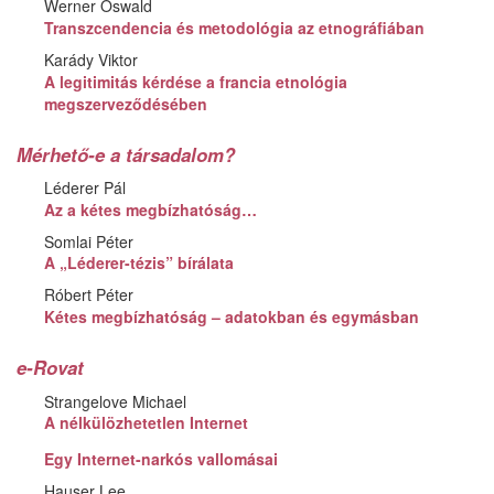
Werner Oswald
Transzcendencia és metodológia az etnográfiában
Karády Viktor
A legitimitás kérdése a francia etnológia
megszerveződésében
Mérhető-e a társadalom?
Léderer Pál
Az a kétes megbízhatóság…
Somlai Péter
A „Léderer-tézis” bírálata
Róbert Péter
Kétes megbízhatóság – adatokban és egymásban
e-Rovat
Strangelove Michael
A nélkülözhetetlen Internet
Egy Internet-narkós vallomásai
Hauser Lee