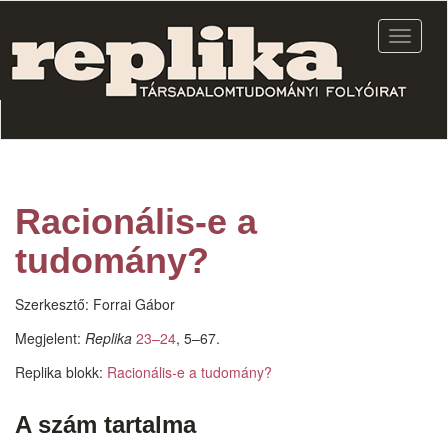
Ugrás
a
Navigác
tartalomra
átkapcs
Racionális-e a
tudomány?
Szerkesztő:
Forrai Gábor
Megjelent:
Replika
23–24
, 5–67.
Replika blokk:
Racionális-e a tudomány?
A szám tartalma