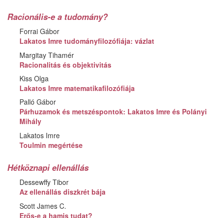
Racionális-e a tudomány?
Forrai Gábor
Lakatos Imre tudományfilozófiája: vázlat
Margitay Tihamér
Racionalitás és objektivitás
Kiss Olga
Lakatos Imre matematikafilozófiája
Palló Gábor
Párhuzamok és metszéspontok: Lakatos Imre és Polányi
Mihály
Lakatos Imre
Toulmin megértése
Hétköznapi ellenállás
Dessewffy Tibor
Az ellenállás diszkrét bája
Scott James C.
Erős-e a hamis tudat?