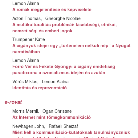
Lemon Alaina
A romák megjelenítése és képviselete
Acton Thomas
Gheorghe Nicolae
A multikulturalitás problémái: kisebbségi, etnikai,
nemzetiségi és emberi jogok
Trumpener Katie
A cigányok ideje: egy „történelem nélküli nép” a Nyugat
narratíváiban
Lemon Alaina
Forró Vér és Fekete Gyöngy: a cigány eredetiség
paradoxona a szocializmus idején és azután
Vörös Miklós
Lemon Alaina
Identitás és reprezentáció
e-rovat
Morris Merrill
Ogan Christine
Az Internet mint tömegkommunikáció
Newhagen John
Rafaeli Sheizaf
Miért kell a kommunikáció-kutatóknak tanulmányozniuk