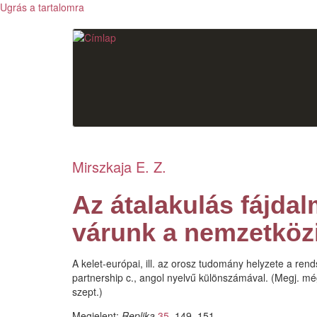
Ugrás a tartalomra
Mirszkaja E. Z.
Az átalakulás fájda
várunk a nemzetköz
A kelet-európai, ill. az orosz tudomány helyzete a rend
partnership c., angol nyelvű különszámával. (Megj. mé
szept.)
Megjelent:
Replika
35
, 149–151.