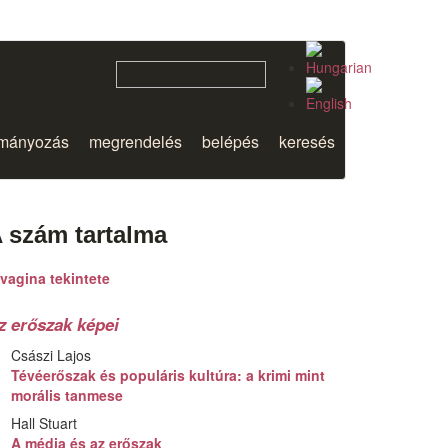
mányozás
megrendelés
belépés
keresés
 szám tartalma
vagina tekintete
z erőszak képei
Császi Lajos
Tévéerőszak és populáris kultúra: a krimi mint
morális tanmese
Hall Stuart
A média és az erőszak