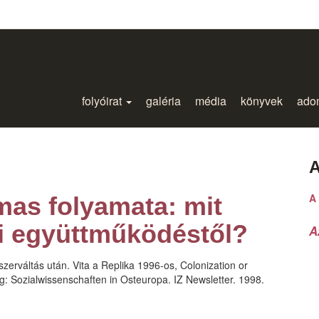
folyóirat
galéria
média
könyvek
ado
A
A 
lmas folyamata: mit
i együttműködéstől?
A
szerváltás után. Vita a Replika 1996-os, Colonization or
g: Sozialwissenschaften in Osteuropa. IZ Newsletter. 1998.