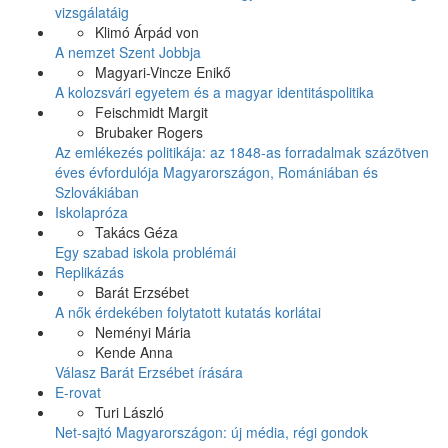
vizsgálatáig
Klimó Árpád von
A nemzet Szent Jobbja
Magyari-Vincze Enikő
A kolozsvári egyetem és a magyar identitáspolitika
Feischmidt Margit
Brubaker Rogers
Az emlékezés politikája: az 1848-as forradalmak százötven
éves évfordulója Magyarországon, Romániában és
Szlovákiában
Iskolapróza
Takács Géza
Egy szabad iskola problémái
Replikázás
Barát Erzsébet
A nők érdekében folytatott kutatás korlátai
Neményi Mária
Kende Anna
Válasz Barát Erzsébet írására
E-rovat
Turi László
Net-sajtó Magyarországon: új média, régi gondok