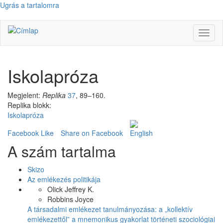
Ugrás a tartalomra
Navig
átkap
Iskolapróza
Megjelent:
Replika
37
, 89–160.
Replika blokk:
Iskolapróza
Facebook Like
Share on Facebook
A szám tartalma
Skizo
Az emlékezés politikája
Olick Jeffrey K.
Robbins Joyce
A társadalmi emlékezet tanulmányozása: a „kollektív
emlékezettől” a mnemonikus gyakorlat történeti szociológiai