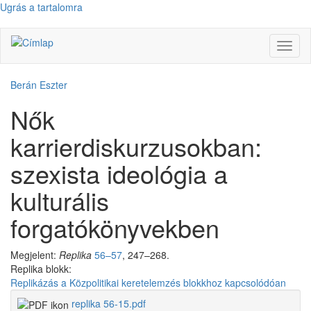
Ugrás a tartalomra
Navig
átkap
Berán Eszter
Nők
karrierdiskurzusokban:
szexista ideológia a
kulturális
forgatókönyvekben
Megjelent:
Replika
56–57
, 247–268.
Replika blokk:
Replikázás a Közpolitikai keretelemzés blokkhoz kapcsolódóan
replika 56-15.pdf