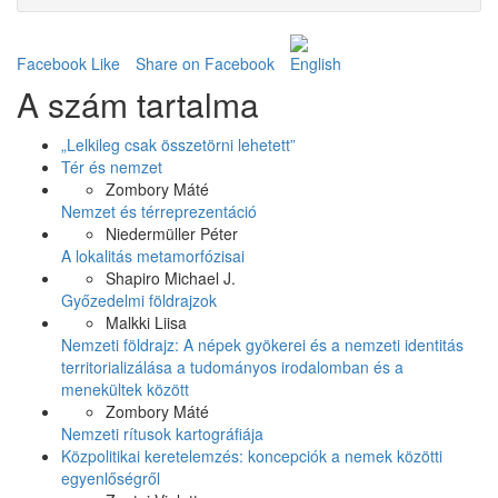
Facebook Like
Share on Facebook
A szám tartalma
„Lelkileg csak összetörni lehetett”
Tér és nemzet
Zombory Máté
Nemzet és térreprezentáció
Niedermüller Péter
A lokalitás metamorfózisai
Shapiro Michael J.
Győzedelmi földrajzok
Malkki Liisa
Nemzeti földrajz: A népek gyökerei és a nemzeti identitás
territorializálása a tudományos irodalomban és a
menekültek között
Zombory Máté
Nemzeti rítusok kartográfiája
Közpolitikai keretelemzés: koncepciók a nemek közötti
egyenlőségről