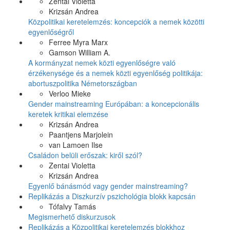
Zentai Violetta
Krizsán Andrea
Közpolitikai keretelemzés: koncepciók a nemek közötti
egyenlőségről
Ferree Myra Marx
Gamson William A.
A kormányzat nemek közti egyenlőségre való
érzékenysége és a nemek közti egyenlőség politikája:
abortuszpolitika Németországban
Verloo Mieke
Gender mainstreaming Európában: a koncepcionális
keretek kritikai elemzése
Krizsán Andrea
Paantjens Marjolein
van Lamoen Ilse
Családon belüli erőszak: kiről szól?
Zentai Violetta
Krizsán Andrea
Egyenlő bánásmód vagy gender mainstreaming?
Replikázás a Diszkurzív pszichológia blokk kapcsán
Tófalvy Tamás
Megismerhető diskurzusok
Replikázás a Közpolitikai keretelemzés blokkhoz