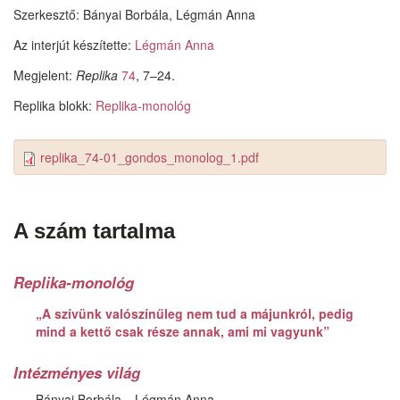
Szerkesztő:
Bányai Borbála, Légmán Anna
Az interjút készítette:
Légmán Anna
Megjelent:
Replika
74
, 7–24.
Replika blokk:
Replika-monológ
replika_74-01_gondos_monolog_1.pdf
A szám tartalma
Replika-monológ
„A szívünk valószínűleg nem tud a májunkról, pedig
mind a kettő csak része annak, ami mi vagyunk”
Intézményes világ
Bányai Borbála
Légmán Anna