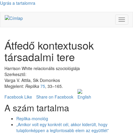
Ugrás a tartalomra
Navig
átkap
Átfedő kontextusok
társadalmi tere
Harrison White relacionális szociológiája
Szerkesztő:
Varga V. Attila, Sik Domonkos
Megjelent:
Replika
75
, 33–165.
Facebook Like
Share on Facebook
A szám tartalma
Replika-monológ
„Amikor volt egy konkrét cél, akkor kiderült, hogy
tulajdonképpen a legfontosabb elem az együttlét”