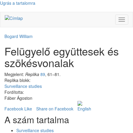
Ugrás a tartalomra
Navig
átkap
Bogard William
Felügyelő együttesek és
szökésvonalak
Megjelent:
Replika
89
, 61–81.
Replika blokk:
Surveillance studies
Fordította:
Fáber Ágoston
Facebook Like
Share on Facebook
A szám tartalma
Surveillance studies