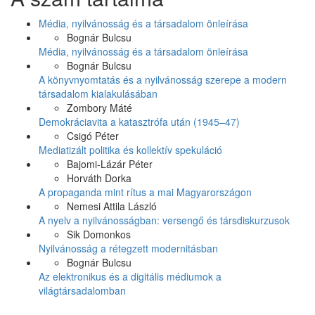
Média, nyilvánosság és a társadalom önleírása
Bognár Bulcsu
Média, nyilvánosság és a társadalom önleírása
Bognár Bulcsu
A könyvnyomtatás és a nyilvánosság szerepe a modern
társadalom kialakulásában
Zombory Máté
Demokráciavita a katasztrófa után (1945–47)
Csigó Péter
Mediatizált politika és kollektív spekuláció
Bajomi-Lázár Péter
Horváth Dorka
A propaganda mint rítus a mai Magyarországon
Nemesi Attila László
A nyelv a nyilvánosságban: versengő és társdiskurzusok
Sik Domonkos
Nyilvánosság a rétegzett modernitásban
Bognár Bulcsu
Az elektronikus és a digitális médiumok a
világtársadalomban