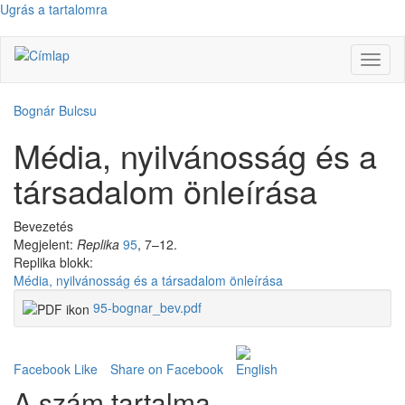
Ugrás a tartalomra
Navig
átkap
Bognár Bulcsu
Média, nyilvánosság és a
társadalom önleírása
Bevezetés
Megjelent:
Replika
95
, 7–12.
Replika blokk:
Média, nyilvánosság és a társadalom önleírása
95-bognar_bev.pdf
Facebook Like
Share on Facebook
A szám tartalma