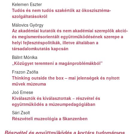
Kelemen Eszter
Tudós és nem tudós szakértők az ökoszisztéma-
szolgáltatásokról
Málovics György
Az akadémiai kutatók és nem akadémiai szereplők akció-
és megismerésorientált együttműködésének szerepe a
helyi fejlesztéspolitikák, illetve általában a
társadalomkutatás kapcsán
Bálint Mónika
„Közügyet teremteni a magánproblémákból”
Frazon Zsófia
Thinking outside the box – mai jelenségek és nyitott
művek múzeuma
Joó Emese
Kiválasztók és kiválasztottak − részvétel és
együttműködés a múzeumpedagógiában
Sári Zsolt
Részvételi muzeológia a Skanzenben
Részvétel és együttműködés a kortárs tudományos