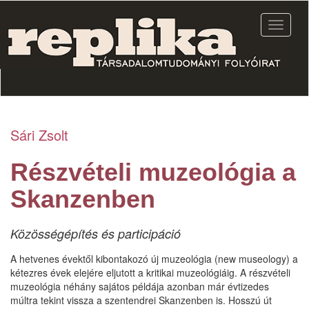
Ugrás
a
Navigác
tartalomra
átkapcs
Sári Zsolt
Részvételi muzeológia a
Skanzenben
Közösségépítés és participáció
A hetvenes évektől kibontakozó új muzeológia (new museology) a
kétezres évek elejére eljutott a kritikai muzeológiáig. A részvételi
muzeológia néhány sajátos példája azonban már évtizedes
múltra tekint vissza a szentendrei Skanzenben is. Hosszú út