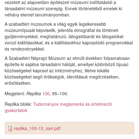
vezetett az alapvetően építészeti múzeumi indíttatástól a
társadalmi múzeumi szerepig. Ennek történetéből emelek ki
néhány elemet tanulmányomban.
A szabadtéri múzeumok a világ egyik legsikeresebb
múzeumtípusát képviselik, jelentős etnográfiai és történeti
gyűjteményekkel, meghatározó, látogatóbarát és látogatókat
vonzó kiállításokkal, és a kiállításokhoz kapcsolódó programokkal
és rendezvényekkel.
A Szabadtéri Néprajzi Múzeum az elmúlt években folyamatosan
építette ki sajátos társadalmi hálóját, amellyel különböző típusú
közösségeket kapcsol az intézményhez, illetve lokális
közösségeket segít örökségük, identitásuk megőrzésében,
erősítésében.
Megjelent:
Replika
100
, 95–100.
Replika blokk:
Tudományos megismerés és értelmezői
gyakorlatok
replika_100-12_sari.pdf