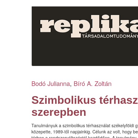
Ugrás
a
tartalomra
Bodó Julianna
,
Bíró A. Zoltán
Szimbolikus térhasz
szerepben
Tanulmányuk a szimbolikus térhasználat székelyföldi gya
közepette, 1989-től napjainkig. Célunk az volt, hogy 
térben a rendszerváltozástól kezdődően. A tanulmány