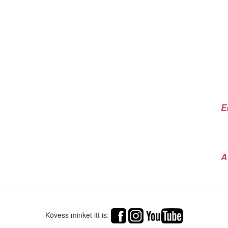
E
A
Kövess minket itt is: