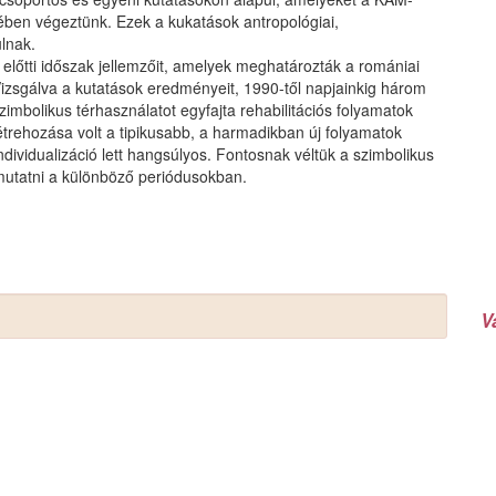
ében végeztünk. Ezek a kukatások antropológiai,
lnak.
előtti időszak jellemzőit, amelyek meghatározták a romániai
. Vizsgálva a kutatások eredményeit, 1990-től napjainkig három
imbolikus térhasználatot egyfajta rehabilitációs folyamatok
trehozása volt a tipikusabb, a harmadikban új folyamatok
dividualizáció lett hangsúlyos. Fontosnak véltük a szimbolikus
emutatni a különböző periódusokban.
V