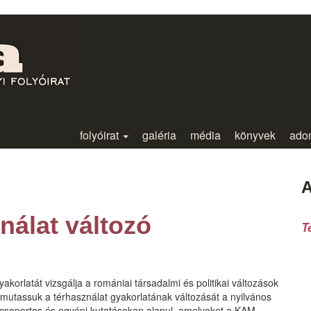
folyóirat
galéria
média
könyvek
ado
A
nálat változó
T
korlatát vizsgálja a romániai társadalmi és politikai változások
bemutassuk a térhasználat gyakorlatának változását a nyilvános
 csoportos és egyéni kutatásokon alapul, amelyeket a KAM-