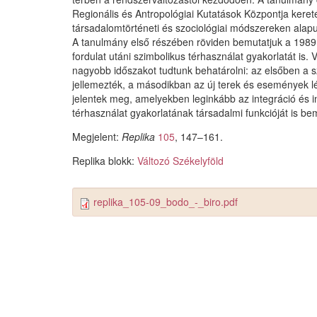
Regionális és Antropológiai Kutatások Központja keret
társadalomtörténeti és szociológiai módszereken alapu
A tanulmány első részében röviden bemutatjuk a 1989 
fordulat utáni szimbolikus térhasználat gyakorlatát is
nagyobb időszakot tudtunk behatárolni: az elsőben a sz
jellemezték, a másodikban az új terek és események lé
jelentek meg, amelyekben leginkább az integráció és in
térhasználat gyakorlatának társadalmi funkcióját is b
Megjelent:
Replika
105
, 147–161.
Replika blokk:
Változó Székelyföld
replika_105-09_bodo_-_biro.pdf