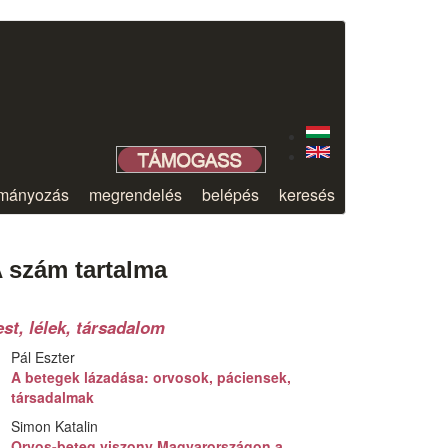
mányozás
megrendelés
belépés
keresés
 szám tartalma
est, lélek, társadalom
Pál Eszter
A betegek lázadása: orvosok, páciensek,
társadalmak
Simon Katalin
Orvos-beteg viszony Magyarországon a