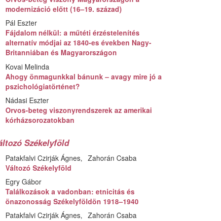
modernizáció előtt (16–19. század)
Pál Eszter
Fájdalom nélkül: a műtéti érzéstelenítés
alternatív módjai az 1840-es években Nagy-
Britanniában és Magyarországon
Kovai Melinda
Ahogy önmagunkkal bánunk – avagy mire jó a
pszichológiatörténet?
Nádasi Eszter
Orvos-beteg viszonyrendszerek az amerikai
kórházsorozatokban
áltozó Székelyföld
Patakfalvi Czirják Ágnes
Zahorán Csaba
Változó Székelyföld
Egry Gábor
Találkozások a vadonban: etnicitás és
önazonosság Székelyföldön 1918–1940
Patakfalvi Czirják Ágnes
Zahorán Csaba