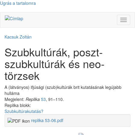
Ugrás a tartalomra
Navig
átkap
Kacsuk Zoltán
Szubkultúrák, poszt-
szubkultúrák és neo-
törzsek
A (látványos) ifjúsági (szub)kultúrák brit kutatásának legújabb
hulláma
Megjelent:
Replika
53
, 91–110.
Replika blokk:
Szubkultúrakutatás?
replika 53-06.pdf