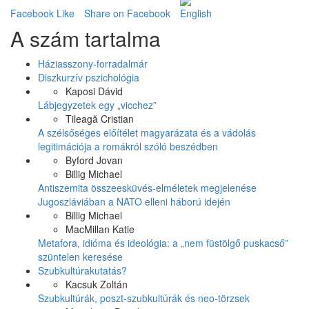
Facebook Like
Share on Facebook
A szám tartalma
Háziasszony-forradalmár
Diszkurzív pszichológia
Kaposi Dávid
Lábjegyzetek egy „vicchez”
Tileagă Cristian
A szélsőséges előítélet magyarázata és a vádolás
legitimációja a romákról szóló beszédben
Byford Jovan
Billig Michael
Antiszemita összeesküvés-elméletek megjelenése
Jugoszláviában a NATO elleni háború idején
Billig Michael
MacMillan Katie
Metafora, idióma és ideológia: a „nem füstölgő puskacső”
szüntelen keresése
Szubkultúrakutatás?
Kacsuk Zoltán
Szubkultúrák, poszt-szubkultúrák és neo-törzsek