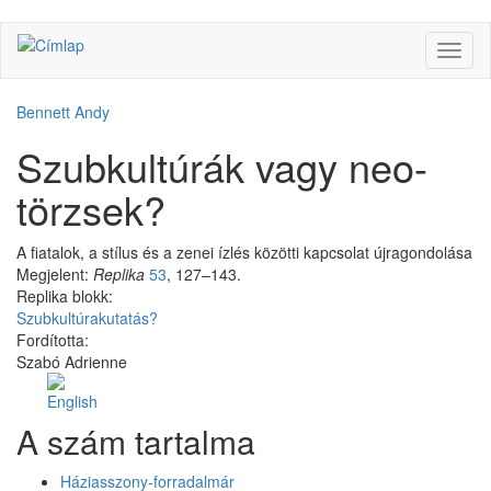
Ugrás
Navig
a
átkap
tartalomra
Bennett Andy
Szubkultúrák vagy neo-
törzsek?
A fiatalok, a stílus és a zenei ízlés közötti kapcsolat újragondolása
Megjelent:
Replika
53
, 127–143.
Replika blokk:
Szubkultúrakutatás?
Fordította:
Szabó Adrienne
Facebook
Share
A szám tartalma
Like
on
Facebook
Háziasszony-forradalmár