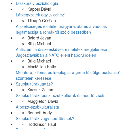
Diszkurzív pszichológia
Kaposi Dávid
Lábjegyzetek egy „vicchez”
Tileagă Cristian
A szélsőséges előítélet magyarázata és a vádolás
legitimációja a romákról szóló beszédben
Byford Jovan
Billig Michael
Antiszemita összeesküvés-elméletek megjelenése
Jugoszláviában a NATO elleni háború idején
Billig Michael
MacMillan Katie
Metafora, idióma és ideológia: a „nem füstölgő puskacső”
szüntelen keresése
Szubkultúrakutatás?
Kacsuk Zoltán
Szubkultúrák, poszt-szubkultúrák és neo-törzsek
Muggleton David
A poszt-szubkulturalista
Bennett Andy
Szubkultúrák vagy neo-törzsek?
Hodkinson Paul