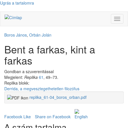
Ugrás a tartalomra
Navig
átkap
Boros János
,
Orbán Jolán
Bent a farkas, kint a
farkas
Gondban a szuverenitással
Megjelent:
Replika
61
, 49–73.
Replika blokk:
Derrida, a megvesztegethetetlen filozófus
replika_61-04_boros_orban.pdf
Facebook Like
Share on Facebook
A szám tartalma