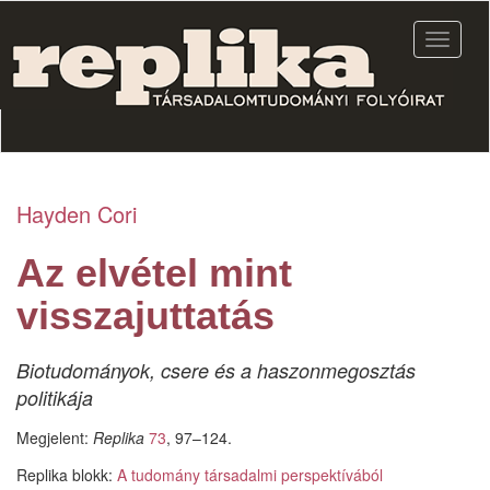
Ugrás
a
Navigác
tartalomra
átkapcs
Hayden Cori
Az elvétel mint
visszajuttatás
Biotudományok, csere és a haszonmegosztás
politikája
Megjelent:
Replika
73
, 97–124.
Replika blokk:
A tudomány társadalmi perspektívából