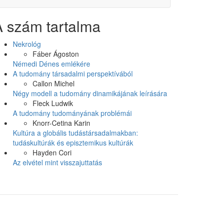
A szám tartalma
Nekrológ
Fáber Ágoston
Némedi Dénes emlékére
A tudomány társadalmi perspektívából
Callon Michel
Négy modell a tudomány dinamikájának leírására
Fleck Ludwik
A tudomány tudományának problémái
Knorr-Cetina Karin
Kultúra a globális tudástársadalmakban:
tudáskultúrák és episztemikus kultúrák
Hayden Cori
Az elvétel mint visszajuttatás