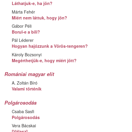
Láthatjuk-e, ha jön?
Márta Fehér
Miért nem láttuk, hogy jön?
Gábor Péli
Borul-e a bili?
Pál Léderer
Hogyan hajózzunk a Vörös-tengeren?
Károly Bozsonyi
Megérthetjük-e, hogy miért jött?
Romániai magyar elit
A. Zoltán Bíró
Valami történik
Polgárosodás
Csaba Sasfi
Polgárosodás
Vera Bácskai
[Válasz]