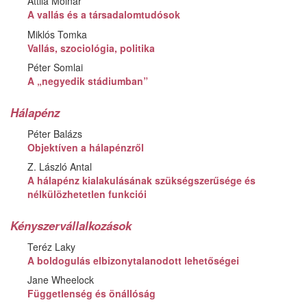
Attila Molnár
A vallás és a társadalomtudósok
Miklós Tomka
Vallás, szociológia, politika
Péter Somlai
A „negyedik stádiumban”
Hálapénz
Péter Balázs
Objektíven a hálapénzről
Z. László Antal
A hálapénz kialakulásának szükségszerűsége és
nélkülözhetetlen funkciói
Kényszervállalkozások
Teréz Laky
A boldogulás elbizonytalanodott lehetőségei
Jane Wheelock
Függetlenség és önállóság