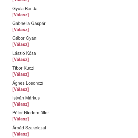
Gyula Benda
[Válasz]
Gabriella Gáspár
[Válasz]
Gábor Gyáni
[Válasz]
László Kósa
[Válasz]
Tibor Kuczi
[Válasz]
Ágnes Losonczi
[Válasz]
István Márkus
[Válasz]
Péter Niedermüller
[Válasz]
Árpád Szakolczai
[Válasz]