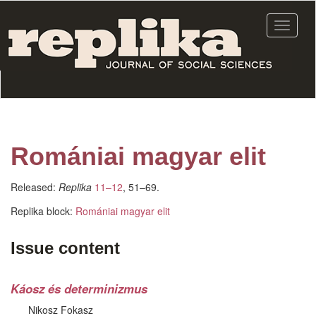
Skip
to
Toggle
main
navigat
content
Romániai magyar elit
Released:
Replika
11–12
, 51–69.
Replika block:
Romániai magyar elit
Issue content
Káosz és determinizmus
Nikosz Fokasz