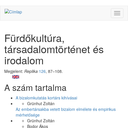
Ugrás
Navig
a
átkap
tartalomra
Fürdőkultúra,
társadalomtörténet és
irodalom
Megjelent:
Replika
126
, 87–108.
Facebook
Share
A szám tartalma
Like
on
Facebook
A bizalomkutatás kortárs kihívásai
Grünhut Zoltán
Az embertársakba vetett bizalom elmélete és empirikus
mérhetősége
Grünhut Zoltán
Bodor Ákos