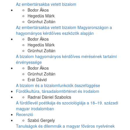
Az embertársakba vetett bizalom
Bodor Ákos
Hegedüs Márk
Grünhut Zoltán
Az embertársakba vetett bizalom Magyarországon a
hagyományos kérdőíves eszközök alapján
Bodor Ákos
Hegedüs Márk
Grünhut Zoltán
A bizalom hagyományos kérdőíves mérésének tartalmi
érvényessége
Bodor Ákos
Grünhut Zoltán
Erát Dávid
A bizalom és a bizalomfunkciók összefüggése
Fürdőkultúra, társadalomtörténet és irodalom
Radnai Dániel Szabolcs
A fürdőlevél poétikája és szociológiája a 18–19. századi
magyar irodalomban
Recenzió
Szabó Gergely
Tanulságok és dilemmák a magyar főváros nyelvének