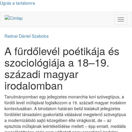
Ugrás a tartalomra
Navig
átkap
Radnai Dániel Szabolcs
A fürdőlevél poétikája és
szociológiája a 18–19.
századi magyar
irodalomban
Tanulmányomban egy jellegzetes monarchia kori szövegtípus, a
fürdői levél műfajával foglalkozom a 19. századi magyar irodalom
kontextusában. A birodalom határain belül kialakult jellegzetes
fürdőélet társadalmi gyakorlattá válásával megjelenő szövegtípus
a modernizálódó sajtó közegében élte virágkorát, de – az
episztola műfajának leértékelődése mellett – épp emiatt, mediális