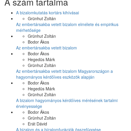
A szám tartalma
A bizalomkutatás kortárs kihívásai
Grünhut Zoltán
Az embertársakba vetett bizalom elmélete és empirikus
mérhetősége
Grünhut Zoltán
Bodor Ákos
Az embertársakba vetett bizalom
Bodor Ákos
Hegedüs Márk
Grünhut Zoltán
Az embertársakba vetett bizalom Magyarországon a
hagyományos kérdőíves eszközök alapján
Bodor Ákos
Hegedüs Márk
Grünhut Zoltán
A bizalom hagyományos kérdőíves mérésének tartalmi
érvényessége
Bodor Ákos
Grünhut Zoltán
Erát Dávid
A bizalom és a bizalomfunkciók összefüggése