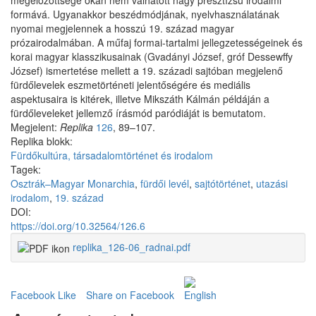
megelőzöttsége okán nem válhatott nagy presztízsű irodalmi
formává. Ugyanakkor beszédmódjának, nyelvhasználatának
nyomai megjelennek a hosszú 19. század magyar
prózairodalmában. A műfaj formai-tartalmi jellegzetességeinek és
korai magyar klasszikusainak (Gvadányi József, gróf Dessewffy
József) ismertetése mellett a 19. századi sajtóban megjelenő
fürdőlevelek eszmetörténeti jelentőségére és mediális
aspektusaira is kitérek, illetve Mikszáth Kálmán példáján a
fürdőleveleket jellemző írásmód paródiáját is bemutatom.
Megjelent:
Replika
126
, 89–107.
Replika blokk:
Fürdőkultúra, társadalomtörténet és irodalom
Tagek:
Osztrák–Magyar Monarchia
,
fürdői levél
,
sajtótörténet
,
utazási
irodalom
,
19. század
DOI:
https://doi.org/10.32564/126.6
replika_126-06_radnai.pdf
Facebook Like
Share on Facebook