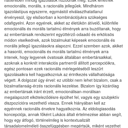
hátterében mindig igazolások húzódnak meg. Ezek lehetnek
emocionális, morális, s racionális jellegűek. Mindhárom
igazolástípus egyszerre, egymástól elválaszthatatlanul
érvényesül, így elsősorban a kombinációjukra szükséges
odafigyelni. Azon egyének, akiket az életükön átívelő, különféle
emocionális és morális tartalmú élmények arra buzdítanak, hogy
az embertársaik rendszerint együttérző-odaadó és erkölcsös
módon viselkednek, azok bizalmukat képesek emocionális és
morális jellegű igazolásokra alapozni. Ezzel szemben azok, akiket
a hasonló, emocionális és morális tartalmú élmények arra
intenek, hogy legyenek óvatosak általában embertársaikkal,
azoknak a konkrét interakciós partnerről állított percepcióikra,
egész pontosan ezek racionális mérlegeléséből leszűrt
igazolásaikra kell hagyatkozniuk az érintkezés vállalhatósága
végett. A dolgozat úgy érvel: ez utóbbi nem lehet bizalom, csak a
bizalmatlanság-érzés racionális kezelése. Bizalom így kizárólag
az embertársak iránt érzett, emocionálisan-morálisan
megalapozott elköteleződésre épülhet fel, vagyis egy szubjektív
diszpozícióra vezethető vissza. Ennek hiányában kell az
egyénnek racionális érvekre hagyatkoznia. Az eldologiasodás
koncepciója, annak főként Lukács általi értelmezése abban segít,
hogy egy átfogó, történelmileg is kontextualizált
társadalomelméleti összefüggésben megértsük, miként vezethet