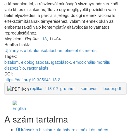
a társadalomtól, a résztvevői minőségű viszonyrendszerekből
való ki- és elszakadás, illetve egy megfigyelői pozícióba való
belehelyezkedés, a parciális jellegű dologi elemek racionális
értékszámításának térnyeréséhez, valamint ennek okán az
embertársaktól való kontemplatív eltávolodás folyamatos
reprodukciójához.
Megjelent:
Replika
113
, 11–24.
Replika blokk:
Új irányok a bizalomkutatásban: elmélet és mérés
Tagek:
bizalom
,
eldologiasodás
,
igazolások
,
emocionális-morális
diszpozíció
,
racionalitás
DOI:
https://doi.org/10.32564/113.2
replika_113-02_grunhut_-_komuves_-_bodor.pdf
Facebook
Share
A szám tartalma
Like
on
Facebook
Új irányok a bizalomkutatásban: elmélet és mérés