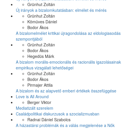
Grünhut Zoltán
Új irányok a bizalomkutatásban: elmélet és mérés
Grünhut Zoltán
Kömüves Dániel
Bodor Ákos
A bizalomelmélet kritikai újragondolása az eldologiasodás
szempontjából
Grünhut Zoltán
Bodor Ákos
Hegedüs Márk
A bizalom morális-emocionális és racionális igazolásainak
empirikus vizsgálati lehetőségei
Grünhut Zoltán
Bodor Ákos
Pirmajer Attila
A bizalom és az alapvető emberi értékek összefüggése
Love is All Around
Berger Viktor
Mediatizált szerelem
Családpolitikai diskurzusok a szocializmusban
Radnai Dániel Szabolcs
A házastársi problémák és a válás megjelenése a Nők