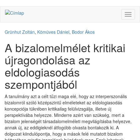
Ugrás
Navig
a
átkap
tartalomra
Grünhut Zoltán
,
Kömüves Dániel
,
Bodor Ákos
A bizalomelmélet kritikai
újragondolása az
eldologiasodás
szempontjából
A tanulmány azt a célt tűzi maga elé, hogy az interperszonális
bizalomról szóló középszintű elméleteket az eldologiasodás
koncepciója tükrében kritikailag felülvizsgálja, illetve új
perspektívába helyezze. Minderre azért van szükség, mert a
bizalom jelenségét társadalomelméleti megvilágításba helyezve,
annak új, az eddigieknél átfogóbb olvasta bontakozik ki. A
dolgozat kiindulópontja, hogy a mások felé mutatott bizalom