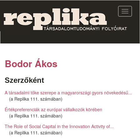
Ugrás
a
Navigác
tartalomra
átkapcs
Bodor Ákos
Szerzőként
A társadalmi tőke szerepe a magyarországi gyors növekedésű...
(a Replika 111. számában)
Értékpreferenciák az európai vállalkozók körében
(a Replika 111. számában)
The Role of Social Capital in the Innovation Activity of...
(a Replika 111. számában)