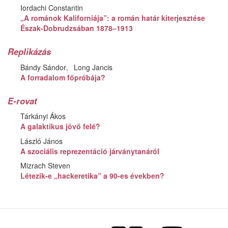
Iordachi Constantin
„A románok Kaliforniája”: a román határ kiterjesztése
Észak-Dobrudzsában 1878–1913
Replikázás
Bándy Sándor
Long Jancis
A forradalom főpróbája?
E-rovat
Tárkányi Ákos
A galaktikus jövő felé?
László János
A szociális reprezentáció járványtanáról
Mizrach Steven
Létezik-e „hackeretika” a 90-es években?