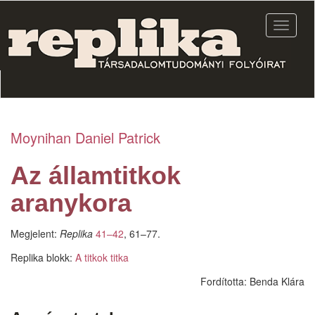
Ugrás
a
Navigác
tartalomra
átkapcs
Moynihan Daniel Patrick
Az államtitkok
aranykora
Megjelent:
Replika
41–42
, 61–77.
Replika blokk:
A titkok titka
Fordította:
Benda Klára