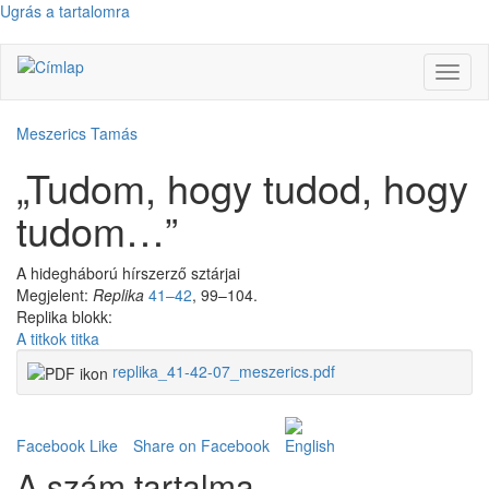
Ugrás a tartalomra
Navig
átkap
Meszerics Tamás
„Tudom, hogy tudod, hogy
tudom…”
A hidegháború hírszerző sztárjai
Megjelent:
Replika
41–42
, 99–104.
Replika blokk:
A titkok titka
replika_41-42-07_meszerics.pdf
Facebook Like
Share on Facebook
A szám tartalma