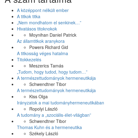
A középpont nélküli ember
A titkok titka
„Nem mondhatom el senkinek…”
Hivatásos titoknokok
Moynihan Daniel Patrick
Az államtitkok aranykora
Powers Richard Gid
A titkosság véges hatalma
Titokkezelés
Meszerics Tamás
„Tudom, hogy tudod, hogy tudom…”
A természettudományok hermeneutikája
Schwendtner Tibor
A természettudományok hermeneutikája
Kiss Olga
Irányzatok a mai tudományhermeneutikában
Ropolyi László
A tudomány a „szociális-élet-világban”
Schwendtner Tibor
Thomas Kuhn és a hermeneutika
Székely László