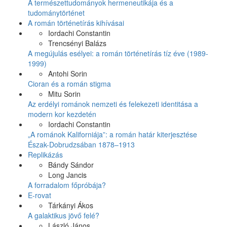
A természettudományok hermeneutikája és a
tudománytörténet
A román történetírás kihívásai
Iordachi Constantin
Trencsényi Balázs
A megújulás esélyei: a román történetírás tíz éve (1989-
1999)
Antohi Sorin
Cioran és a román stigma
Mitu Sorin
Az erdélyi románok nemzeti és felekezeti identitása a
modern kor kezdetén
Iordachi Constantin
„A románok Kaliforniája”: a román határ kiterjesztése
Észak-Dobrudzsában 1878–1913
Replikázás
Bándy Sándor
Long Jancis
A forradalom főpróbája?
E-rovat
Tárkányi Ákos
A galaktikus jövő felé?
László János