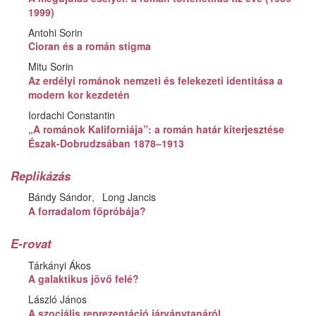
1999)
Antohi Sorin
Cioran és a román stigma
Mitu Sorin
Az erdélyi románok nemzeti és felekezeti identitása a
modern kor kezdetén
Iordachi Constantin
„A románok Kaliforniája”: a román határ kiterjesztése
Észak-Dobrudzsában 1878–1913
Replikázás
Bándy Sándor
Long Jancis
A forradalom főpróbája?
E-rovat
Tárkányi Ákos
A galaktikus jövő felé?
László János
A szociális reprezentáció járványtanáról