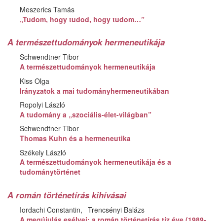
Meszerics Tamás
„Tudom, hogy tudod, hogy tudom…”
A természettudományok hermeneutikája
Schwendtner Tibor
A természettudományok hermeneutikája
Kiss Olga
Irányzatok a mai tudományhermeneutikában
Ropolyi László
A tudomány a „szociális-élet-világban”
Schwendtner Tibor
Thomas Kuhn és a hermeneutika
Székely László
A természettudományok hermeneutikája és a
tudománytörténet
A román történetírás kihívásai
Iordachi Constantin
Trencsényi Balázs
A megújulás esélyei: a román történetírás tíz éve (1989-