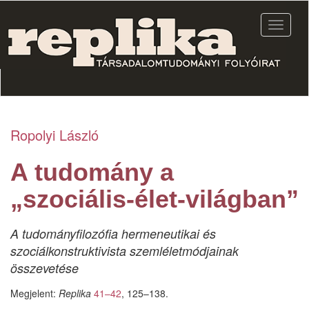
Ugrás
a
Navigác
tartalomra
átkapcs
Ropolyi László
A tudomány a
„szociális-élet-világban”
A tudományfilozófia hermeneutikai és
szociálkonstruktivista szemléletmódjainak
összevetése
Megjelent:
Replika
41–42
, 125–138.