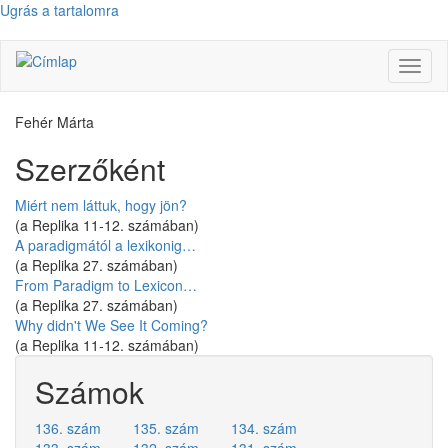
Ugrás a tartalomra
Navig
átkap
Fehér Márta
Szerzőként
Miért nem láttuk, hogy jön?
(a Replika 11-12. számában)
A paradigmától a lexikonig…
(a Replika 27. számában)
From Paradigm to Lexicon…
(a Replika 27. számában)
Why didn't We See It Coming?
(a Replika 11-12. számában)
Számok
136. szám
135. szám
134. szám