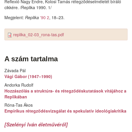
Reflexió Nagy Endre, Kolosi Tamás rétegződéselméletét bíráló
cikkére. /Replika 1990. 1/
Megjelent:
Replika
'90 2
, 18–23.
replika_02-03_rona-tas.pdf
A szám tartalma
Závada Pál
Vági Gábor (1947–1990)
Andorka Rudolf
Hozzászólás a struktúra- és rétegződéskutatások vitájához a
Replikában
Róna-Tas Ákos
Empirikus rétegződésvizsgálat és spekulatív ideológiakritika
[Szelényi Iván életművéről]