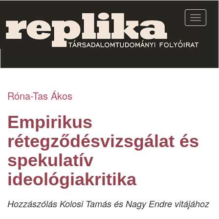
Ugrás
a
Navigác
tartalomra
átkapcs
Róna-Tas Ákos
Empirikus
rétegződésvizsgálat és
spekulatív
ideológiakritika
Hozzászólás Kolosi Tamás és Nagy Endre vitájához