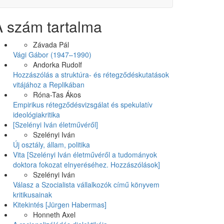
A szám tartalma
Závada Pál
Vági Gábor (1947–1990)
Andorka Rudolf
Hozzászólás a struktúra- és rétegződéskutatások
vitájához a Replikában
Róna-Tas Ákos
Empirikus rétegződésvizsgálat és spekulatív
ideológiakritika
[Szelényi Iván életművéről]
Szelényi Iván
Új osztály, állam, politika
Vita [Szelényi Iván életművéről a tudományok
doktora fokozat elnyeréséhez. Hozzászólások]
Szelényi Iván
Válasz a Szocialista vállalkozók című könyvem
kritikusainak
Kitekintés [Jürgen Habermas]
Honneth Axel