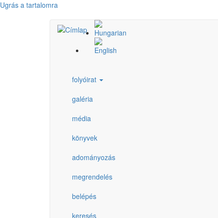
Ugrás a tartalomra
folyóirat
galéria
média
könyvek
adományozás
megrendelés
belépés
keresés