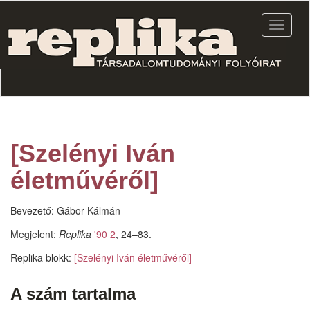
Ugrás
a
Navigác
tartalomra
átkapcs
[Szelényi Iván
életművéről]
Bevezető: Gábor Kálmán
Megjelent:
Replika
'90 2
, 24–83.
Replika blokk:
[Szelényi Iván életművéről]
A szám tartalma