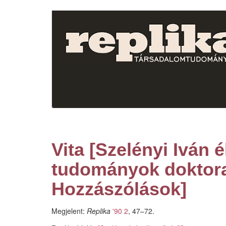
Ugrás
a
tartalomra
Vita [Szelényi Iván 
tudományok doktora
Hozzászólások]
Megjelent:
Replika
'90 2
, 47–72.