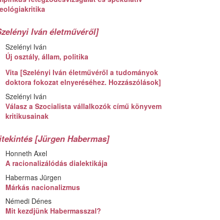
eológiakritika
Szelényi Iván életművéről]
Szelényi Iván
Új osztály, állam, politika
Vita [Szelényi Iván életművéről a tudományok
doktora fokozat elnyeréséhez. Hozzászólások]
Szelényi Iván
Válasz a Szocialista vállalkozók című könyvem
kritikusainak
itekintés [Jürgen Habermas]
Honneth Axel
A racionalizálódás dialektikája
Habermas Jürgen
Márkás nacionalizmus
Némedi Dénes
Mit kezdjünk Habermasszal?