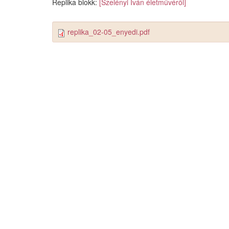
Replika blokk:
[Szelényi Iván életművéről]
replika_02-05_enyedi.pdf