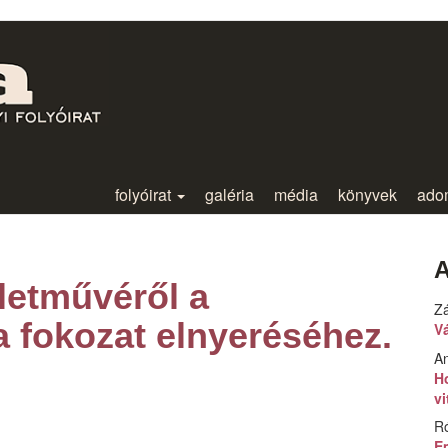
folyóirat
galéria
média
könyvek
ado
A
életművéről a
Z
 fokozat elnyeréséhez.
V
An
H
v
R
E