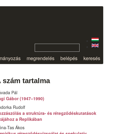
mányozás
megrendelés
belépés
keresés
 szám tartalma
ávada Pál
ági Gábor (1947–1990)
dorka Rudolf
ozzászólás a struktúra- és rétegződéskutatások
itájához a Replikában
óna-Tas Ákos
mpirikus rétegződésvizsgálat és spekulatív