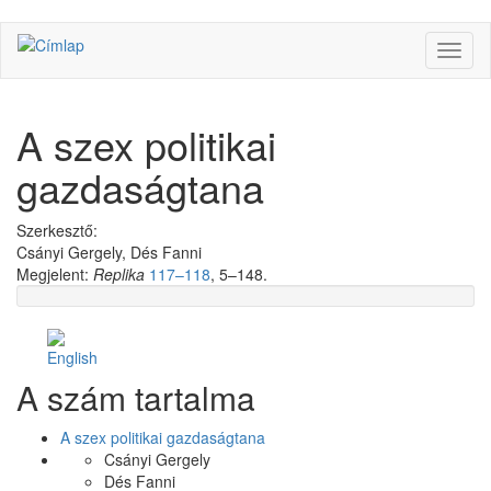
Ugrás
Navig
a
átkap
tartalomra
A szex politikai
gazdaságtana
Szerkesztő:
Csányi Gergely, Dés Fanni
Megjelent:
Replika
117–118
, 5–148.
Facebook
Share
A szám tartalma
Like
on
Facebook
A szex politikai gazdaságtana
Csányi Gergely
Dés Fanni