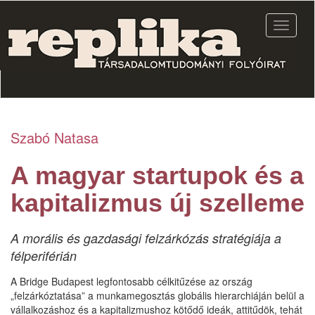
Ugrás
a
Navigác
tartalomra
átkapcs
Szabó Natasa
A magyar startupok és a
kapitalizmus új szelleme
A morális és gazdasági felzárkózás stratégiája a
félperiférián
A Bridge Budapest legfontosabb célkitűzése az ország
„felzárkóztatása” a munkamegosztás globális hierarchiáján belül a
vállalkozáshoz és a kapitalizmushoz kötődő ideák, attitűdök, tehát