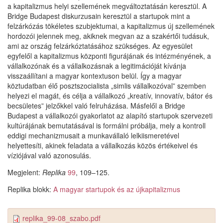
a kapitalizmus helyi szellemének megváltoztatásán keresztül. A
Bridge Budapest diskurzusain keresztül a startupok mint a
felzárkózás tökéletes szubjektumai, a kapitalizmus új szellemének
hordozói jelennek meg, akiknek megvan az a szakértői tudásuk,
ami az ország felzárkóztatásához szükséges. Az egyesület
egyfelől a kapitalizmus központi figurájának és intézményének, a
vállalkozónak és a vállalkozásnak a legitimációját kívánja
visszaállítani a magyar kontextuson belül. Így a magyar
köztudatban élő posztszocialista „simlis vállalkozóval” szemben
helyezi el magát, és célja a vállalkozó „kreatív, innovatív, bátor és
becsületes” jelzőkkel való felruházása. Másfelől a Bridge
Budapest a vállalkozói gyakorlatot az alapító startupok szervezeti
kultúrájának bemutatásával is formálni próbálja, mely a kontroll
eddigi mechanizmusait a munkavállaló lelkiismeretével
helyettesíti, akinek feladata a vállalkozás közös értékeivel és
víziójával való azonosulás.
Megjelent:
Replika
99
, 109–125.
Replika blokk:
A magyar startupok és az újkapitalizmus
replika_99-08_szabo.pdf