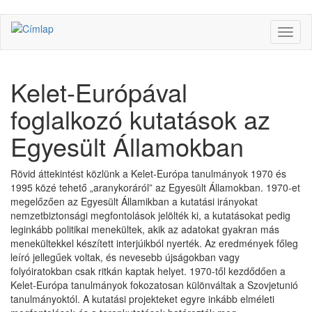
Ugrás
Navig
a
átkap
tartalomra
Kelet-Európával
foglalkozó kutatások az
Egyesült Államokban
Rövid áttekintést közlünk a Kelet-Európa tanulmányok 1970 és
1995 közé tehető „aranykoráról” az Egyesült Államokban. 1970-et
megelőzően az Egyesült Államikban a kutatási irányokat
nemzetbiztonsági megfontolások jelölték ki, a kutatásokat pedig
leginkább politikai menekültek, akik az adatokat gyakran más
menekültekkel készített interjúikból nyerték. Az eredmények főleg
leíró jellegűek voltak, és nevesebb újságokban vagy
folyóiratokban csak ritkán kaptak helyet. 1970-től kezdődően a
Kelet-Európa tanulmányok fokozatosan különváltak a Szovjetunió
tanulmányoktól. A kutatási projekteket egyre inkább elméleti