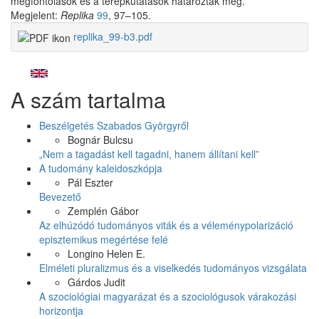
megfontolások és a terepkutatások határozták meg.
Megjelent:
Replika
99
, 97–105.
replika_99-b3.pdf
Facebook
Share
A szám tartalma
Like
on
Facebook
Beszélgetés Szabados Györgyről
Bognár Bulcsu
„Nem a tagadást kell tagadni, hanem állítani kell”
A tudomány kaleidoszkópja
Pál Eszter
Bevezető
Zemplén Gábor
Az elhúzódó tudományos viták és a véleménypolarizáció
episztemikus megértése felé
Longino Helen E.
Elméleti pluralizmus és a viselkedés tudományos vizsgálata
Gárdos Judit
A szociológiai magyarázat és a szociológusok várakozási
horizontja