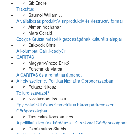
Sik Endre
Traktátus
Baumol William J.
A vállalkozás produktív, improduktív és destruktív formái
Altman Yochanan
Mars Gerald
Szovjet-Grúzia második gazdaságának kulturális alapjai
Birkbeck Chris
A kolumbiai Cali „keselyűi”
CARITAS
Magyari-Vincze Enikő
Feischmidt Margit
A CARITAS és a romániai átmenet
A hely szelleme. Politikai klientúra Görögországban
Fokasz Nikosz
Te kire szavazol?
Nicolacopoulos Ilias
Egy polarizált és aszimmetrikus hárompártrendszer
Görögországban
Tsoucalas Konstantinos
A politikai klientúra kérdése a 19. századi Görögországban
Damianakos Stathis