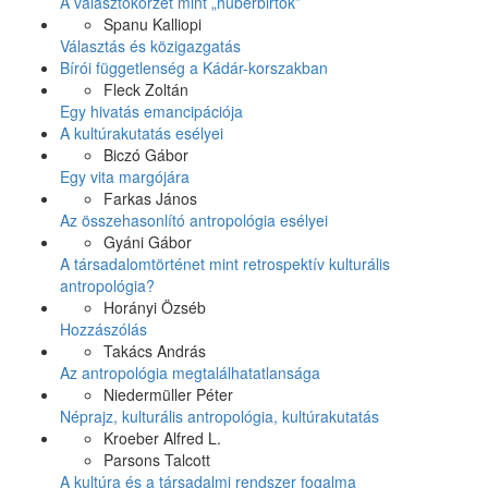
A választókörzet mint „hűbérbirtok”
Spanu Kalliopi
Választás és közigazgatás
Bírói függetlenség a Kádár-korszakban
Fleck Zoltán
Egy hivatás emancipációja
A kultúrakutatás esélyei
Biczó Gábor
Egy vita margójára
Farkas János
Az összehasonlító antropológia esélyei
Gyáni Gábor
A társadalomtörténet mint retrospektív kulturális
antropológia?
Horányi Özséb
Hozzászólás
Takács András
Az antropológia megtalálhatatlansága
Niedermüller Péter
Néprajz, kulturális antropológia, kultúrakutatás
Kroeber Alfred L.
Parsons Talcott
A kultúra és a társadalmi rendszer fogalma