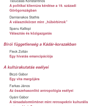
Tsoucalas Konstantinos
A politikai klientúra kérdése a 19. századi
Görögországban
Damianakos Stathis
A választókörzet mint „hűbérbirtok”
Spanu Kalliopi
Választás és közigazgatás
Bírói függetlenség a Kádár-korszakban
Fleck Zoltán
Egy hivatás emancipációja
A kultúrakutatás esélyei
Biczó Gábor
Egy vita margójára
Farkas János
Az összehasonlító antropológia esélyei
Gyáni Gábor
A társadalomtörténet mint retrospektív kulturális