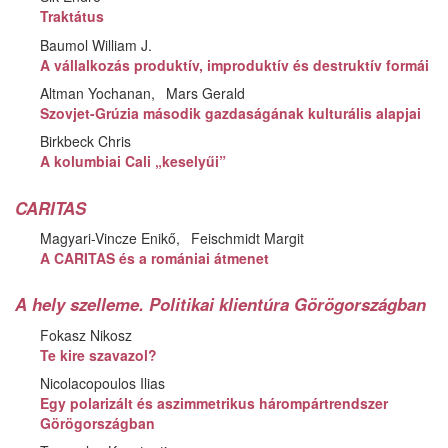
Traktátus
Baumol William J.
A vállalkozás produktív, improduktív és destruktív formái
Altman Yochanan
Mars Gerald
Szovjet-Grúzia második gazdaságának kulturális alapjai
Birkbeck Chris
A kolumbiai Cali „keselyűi”
CARITAS
Magyari-Vincze Enikő
Feischmidt Margit
A CARITAS és a romániai átmenet
A hely szelleme. Politikai klientúra Görögországban
Fokasz Nikosz
Te kire szavazol?
Nicolacopoulos Ilias
Egy polarizált és aszimmetrikus hárompártrendszer
Görögországban