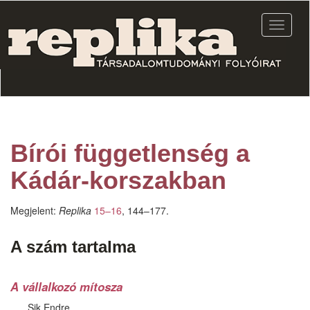
Ugrás
a
Navigác
tartalomra
átkapcs
Bírói függetlenség a
Kádár-korszakban
Megjelent:
Replika
15–16
, 144–177.
A szám tartalma
A vállalkozó mítosza
Sik Endre