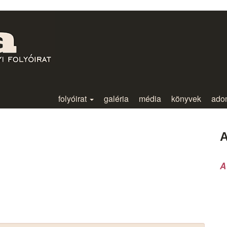
folyóirat
galéria
média
könyvek
ado
A
A