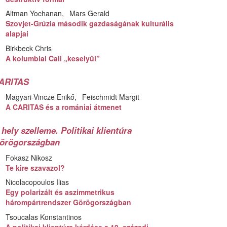
Altman Yochanan
Mars Gerald
Szovjet-Grúzia második gazdaságának kulturális
alapjai
Birkbeck Chris
A kolumbiai Cali „keselyűi”
ARITAS
Magyari-Vincze Enikő
Feischmidt Margit
A CARITAS és a romániai átmenet
 hely szelleme. Politikai klientúra
örögországban
Fokasz Nikosz
Te kire szavazol?
Nicolacopoulos Ilias
Egy polarizált és aszimmetrikus
hárompártrendszer Görögországban
Tsoucalas Konstantinos
A politikai klientúra kérdése a 19. századi