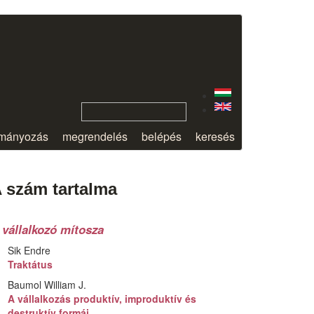
mányozás
megrendelés
belépés
keresés
 szám tartalma
 vállalkozó mítosza
Sik Endre
Traktátus
Baumol William J.
A vállalkozás produktív, improduktív és
destruktív formái