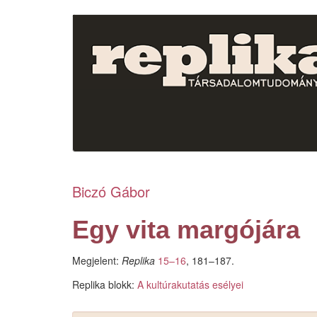
Ugrás
a
tartalomra
Biczó Gábor
Egy vita margójára
Megjelent:
Replika
15–16
, 181–187.
Replika blokk:
A kultúrakutatás esélyei