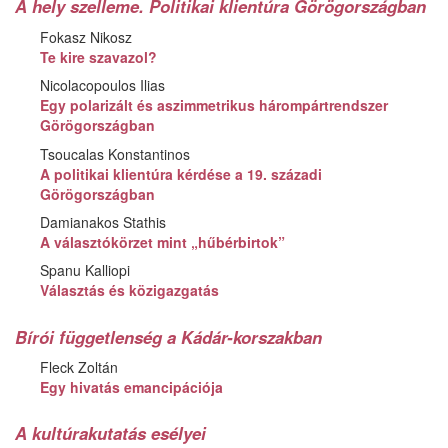
A hely szelleme. Politikai klientúra Görögországban
Fokasz Nikosz
Te kire szavazol?
Nicolacopoulos Ilias
Egy polarizált és aszimmetrikus hárompártrendszer
Görögországban
Tsoucalas Konstantinos
A politikai klientúra kérdése a 19. századi
Görögországban
Damianakos Stathis
A választókörzet mint „hűbérbirtok”
Spanu Kalliopi
Választás és közigazgatás
Bírói függetlenség a Kádár-korszakban
Fleck Zoltán
Egy hivatás emancipációja
A kultúrakutatás esélyei