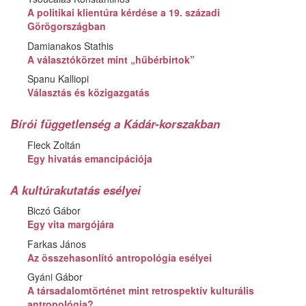
A politikai klientúra kérdése a 19. századi
Görögországban
Damianakos Stathis
A választókörzet mint „hűbérbirtok”
Spanu Kalliopi
Választás és közigazgatás
Bírói függetlenség a Kádár-korszakban
Fleck Zoltán
Egy hivatás emancipációja
A kultúrakutatás esélyei
Biczó Gábor
Egy vita margójára
Farkas János
Az összehasonlító antropológia esélyei
Gyáni Gábor
A társadalomtörténet mint retrospektív kulturális
antropológia?