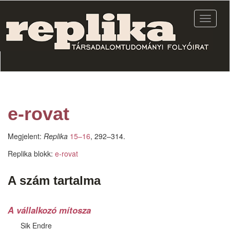
Ugrás
a
Navigác
tartalomra
átkapcs
e-rovat
Megjelent:
Replika
15–16
, 292–314.
Replika blokk:
e-rovat
A szám tartalma
A vállalkozó mítosza
Sik Endre