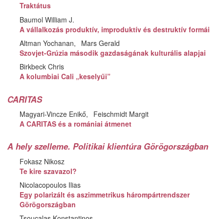
Traktátus
Baumol William J.
A vállalkozás produktív, improduktív és destruktív formái
Altman Yochanan
Mars Gerald
Szovjet-Grúzia második gazdaságának kulturális alapjai
Birkbeck Chris
A kolumbiai Cali „keselyűi”
CARITAS
Magyari-Vincze Enikő
Feischmidt Margit
A CARITAS és a romániai átmenet
A hely szelleme. Politikai klientúra Görögországban
Fokasz Nikosz
Te kire szavazol?
Nicolacopoulos Ilias
Egy polarizált és aszimmetrikus hárompártrendszer
Görögországban
Tsoucalas Konstantinos